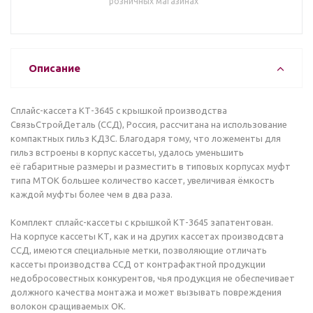
розничных магазинах
Описание
Сплайс-кассета КТ-3645 с крышкой производства
СвязьСтройДеталь (ССД), Россия, рассчитана на использование
компактных гильз КДЗС. Благодаря тому, что ложементы для
гильз встроены в корпус кассеты, удалось уменьшить
её габаритные размеры и разместить в типовых корпусах муфт
типа МТОК большее количество кассет, увеличивая ёмкость
каждой муфты более чем в два раза.
Комплект сплайс-кассеты с крышкой КТ-3645 запатентован.
На корпусе кассеты КТ, как и на других кассетах производсвта
ССД, имеются специальные метки, позволяющие отличать
кассеты производства ССД от контрафактной продукции
недобросовестных конкурентов, чья продукция не обеспечивает
должного качества монтажа и может вызывать повреждения
волокон сращиваемых ОК.