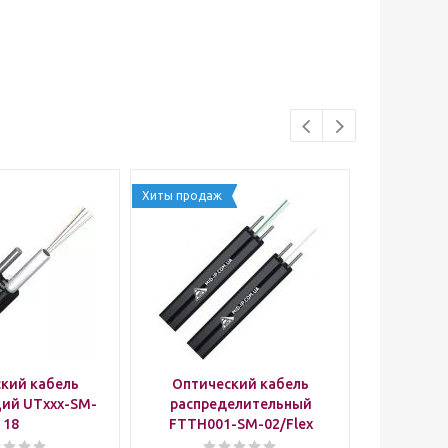
Хиты продаж
кий кабель
Оптический кабель
Оптич
ий UTxxx-SM-
распределительный
распр
18
FTTH001-SM-02/Flex
FTTH00