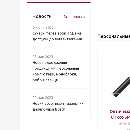
Новости
Все новости
6 июня 2023
Сучасні телевізори TCL вже
Персональны
доступні до відвантаження!
25 мая 2023
Нове надходження
продукції НР: персональні
комп’ютери, моноблоки,
робочі станції.
22 мая 2023
Новий асортимент лазерних
далекомірів Bosch
Оптическ
UTxxx-SM