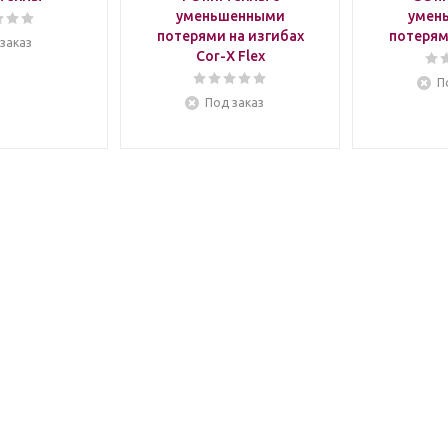
уменьшенными
умен
потерями на изгибах
потерям
заказ
Cor-X Flex
П
Под заказ