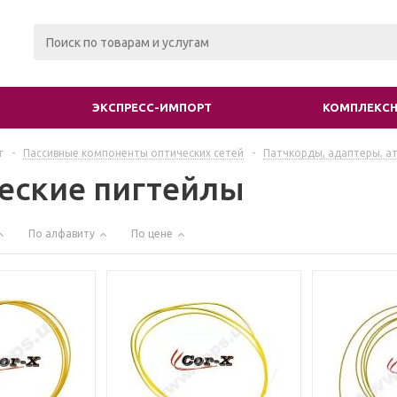
ЭКСПРЕСС-ИМПОРТ
КОМПЛЕКСН
г
-
Пассивные компоненты оптических сетей
-
Патчкорды, адаптеры, а
еские пигтейлы
По алфавиту
По цене