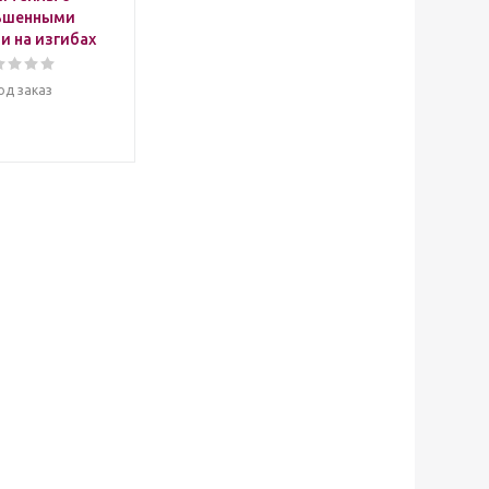
ьшенными
и на изгибах
од заказ