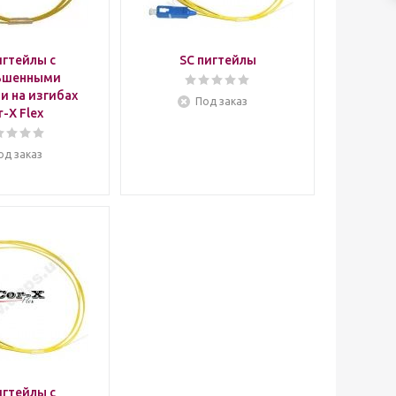
игтейлы с
SC пигтейлы
ьшенными
и на изгибах
Под заказ
r-X Flex
од заказ
игтейлы с