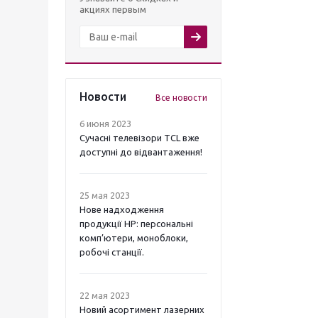
акциях первым
Новости
Все новости
6 июня 2023
Сучасні телевізори TCL вже
доступні до відвантаження!
25 мая 2023
Нове надходження
продукції НР: персональні
комп’ютери, моноблоки,
робочі станції.
22 мая 2023
Новий асортимент лазерних