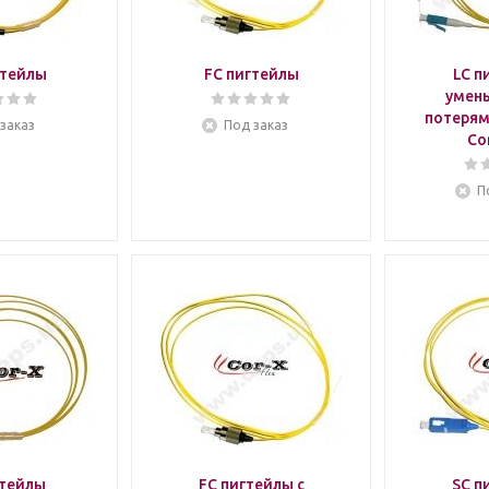
гтейлы
FC пигтейлы
LC п
умен
потерям
заказ
Под заказ
Co
П
гтейлы
FC пигтейлы с
SC п