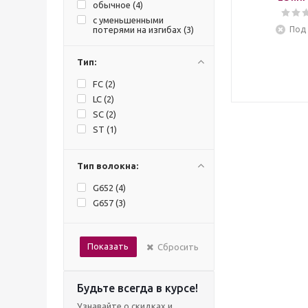
обычное (
4
)
с уменьшенными
потерями на изгибах (
3
)
Под 
Тип:
FC (
2
)
LC (
2
)
SC (
2
)
ST (
1
)
Тип волокна:
G652 (
4
)
G657 (
3
)
Показать
Сбросить
Будьте всегда в курсе!
Узнавайте о скидках и