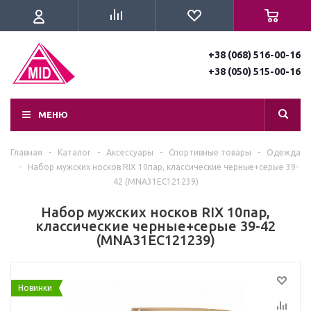
+38 (068) 516-00-16
+38 (050) 515-00-16
МЕНЮ
Главная
-
Каталог
-
Аксессуары
-
Спортивные товары
-
Одежда
-
Набор мужских носков RIX 10пар, классические черные+серые 39-
42 (MNA31EC121239)
Набор мужских носков RIX 10пар,
классические черные+серые 39-42
(MNA31EC121239)
Новинки