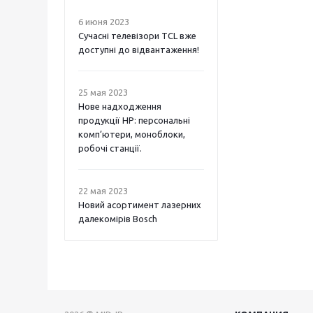
6 июня 2023
Сучасні телевізори TCL вже
доступні до відвантаження!
25 мая 2023
Нове надходження
продукції НР: персональні
комп’ютери, моноблоки,
робочі станції.
22 мая 2023
Новий асортимент лазерних
далекомірів Bosch