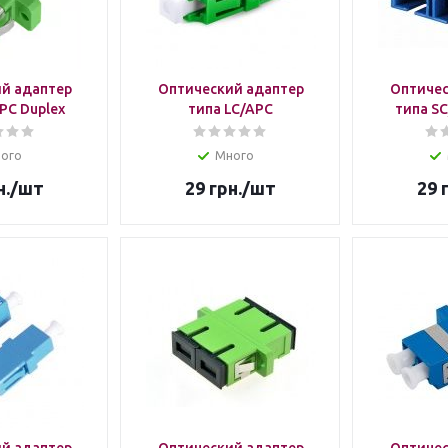
й адаптер
Оптический адаптер
Оптичес
PC Duplex
типа LC/APC
типа SC
ого
Много
н.
/шт
29
грн.
/шт
29
г