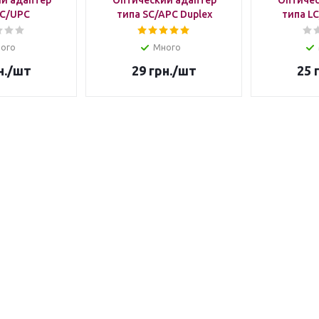
й адаптер
Оптический адаптер
Оптичес
LC/UPC
типа SC/APC Duplex
типа LC
ого
Много
н.
/шт
29
грн.
/шт
25
г