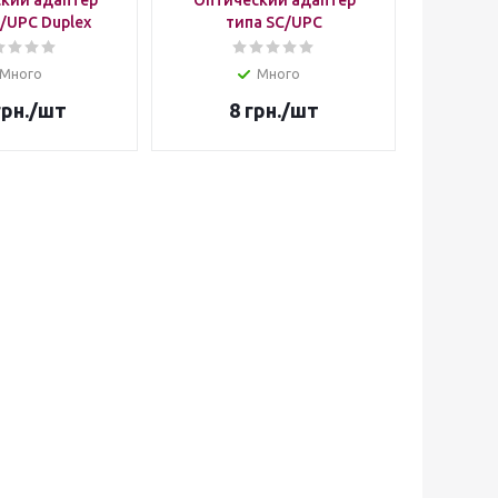
кий адаптер
Оптический адаптер
/UPC Duplex
типа SC/UPC
Много
Много
рн.
/шт
8
грн.
/шт