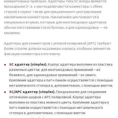
измерительных приборах. Адаптеры типа SC всегда являются
проходными (т. е. к ним подключаются коннекторы с обеих
сторон) и служат также для прецизионного центрирования
наконечников коннекторов. Наконечники центрируются в
специальных втулках, которые для многомодовых адаптеров
обычно изготавливаются из бронзы, а для одномодовых — из
керамики.
Адаптеры для коннекторов с угловой полировкой (APC) требуют
более строгие допуски на размеры корпуса, особенно элементов
фиксации коннектора и его ключа.
SC адаптер (simplex).
Корпус адаптера выполнен из пластика
различных цветов: для многомодовых применений – из
бежевого, для одномодовых применений – из синего.
Крепление адаптера к патч-панели осуществляется с помощью
металлического стопора и, дополнительно, с помощью винтов.
SC/APC адаптер (simplex).
Предназначен для соединения
оптических шнуров с APC полировкой. Корпус адаптера
выполнен из пластика зеленого цвета. Крепление адаптера к
патч-панели осуществляется с помощью металлического
стопора и, дополнительно, с помощью винтов.