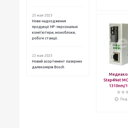
25 мая 2023
Нове надходження
продукції НР: персональні
комп’ютери, моноблоки,
робочі станції.
22 мая 2023
Новий асортимент лазерних
далекомірів Bosch
Медиако
Step4Net MC
1310nm/1
Под 