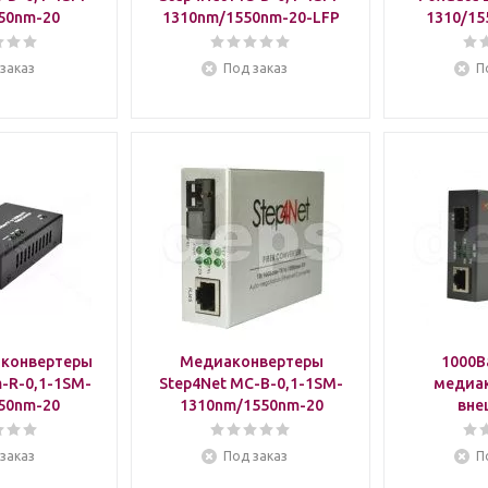
50nm-20
1310nm/1550nm-20-LFP
1310/15
заказ
Под заказ
П
конвертеры
Медиаконвертеры
1000B
-R-0,1-1SM-
Step4Net MC-B-0,1-1SM-
медиак
50nm-20
1310nm/1550nm-20
вне
заказ
Под заказ
П