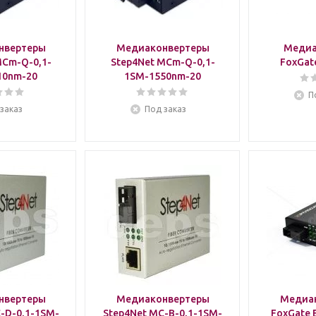
нвертеры
Медиаконвертеры
Медиа
MCm-Q-0,1-
Step4Net MCm-Q-0,1-
FoxGat
10nm-20
1SM-1550nm-20
П
заказ
Под заказ
нвертеры
Медиаконвертеры
Медиа
-D-0,1-1SM-
Step4Net MC-B-0,1-1SM-
FoxGate 