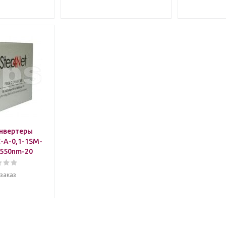
нвертеры
-A-0,1-1SM-
550nm-20
заказ