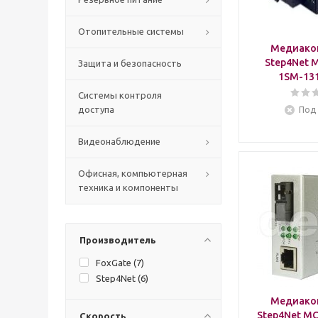
Отопительные системы
Медиако
Step4Net 
Защита и безопасность
1SM-13
Системы контроля
доступа
Под 
Видеонаблюдение
Офисная, компьютерная
техника и компоненты
Производитель
FoxGate (
7
)
Step4Net (
6
)
Медиако
Step4Net MC
Скорость