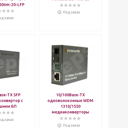
50nm-20-LFP
Под заказ
од заказ
ase-TX SFP
10/100Base-TX
онвертор с
одноволоконные WDM
шним БП
1310/1550
медиаконверторы
од заказ
Под заказ