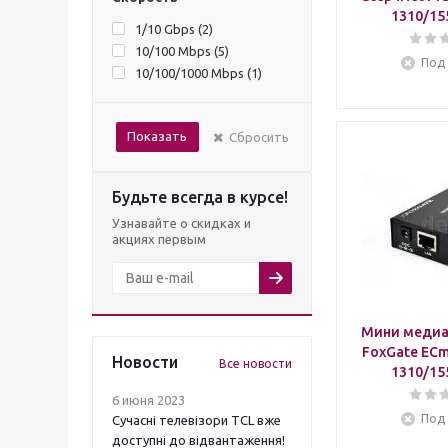
1310/15
1/10 Gbps (
2
)
10/100 Mbps (
5
)
Под 
10/100/1000 Mbps (
1
)
Показать
Сбросить
Будьте всегда в курсе!
Узнавайте о скидках и
акциях первым
Мини медиа
FoxGate ECm
Новости
Все новости
1310/15
6 июня 2023
Под 
Сучасні телевізори TCL вже
доступні до відвантаження!