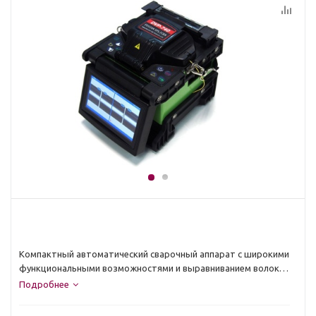
Компактный автоматический сварочный аппарат c широкими
функциональными возможностями и выравниванием волокна
по сердцевине.
Подробнее