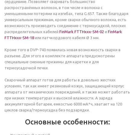
сердцевине. Позволяет сваривать большинство
распространённых волокон, в том числе и волокна с
уменьшенными потерями на изгибах, типа G.657. Также благодаря
универсальным прижимам, кроме сварки обычного волокна, есть
возможность производить соединение с термоусадкой, плоских
распределительных кабелей
FinMark FTTHххх-SM-02
и
FinMark
FTTHххх-SM-18
или патчкордового кабеля Ø 3 мм.
Кроме того в DVP-740 появилась новая возможность сварки в
разъеме. Для этого в комплекте аппарата предусмотрены
специальные сменные прижимы для каретки и для
термоусадочной печки.
Сварочный аппарат готов для работы в довольно жестких
условиях, так как имеет резиновый кожух, защищающий корпус
аппарата от механических повреждений, и также может работать
при низких температурах и высокой влажности. А заряда
аккумуляторной батареи, емкостью 6000 мА*ч, хватает на 120
циклов сварка/термоусадка без подзарядки.
Основные особенности: