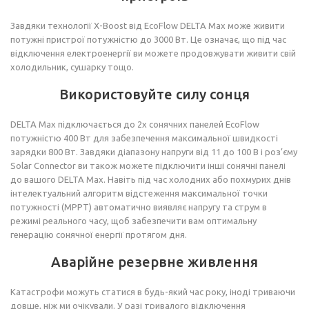
Завдяки технології X-Boost від EcoFlow DELTA Max може живити
потужні пристрої потужністю до 3000 Вт. Це означає, що під час
відключення електроенергії ви можете продовжувати живити свій
холодильник, сушарку тощо.
Використовуйте силу сонця
DELTA Max підключається до 2х сонячних панелей EcoFlow
потужністю 400 Вт для забезпечення максимальної швидкості
зарядки 800 Вт. Завдяки діапазону напруги від 11 до 100 В і роз’єму
Solar Connector ви також можете підключити інші сонячні панелі
до вашого DELTA Max. Навіть під час холодних або похмурих днів
інтелектуальний алгоритм відстеження максимальної точки
потужності (MPPT) автоматично виявляє напругу та струм в
режимі реального часу, щоб забезпечити вам оптимальну
генерацію сонячної енергії протягом дня.
Аварійне резервне живлення
Катастрофи можуть статися в будь-який час року, іноді триваючи
довше, ніж ми очікували. У разі тривалого відключення