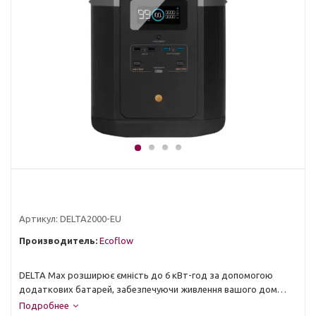
Артикул:
DELTA2000-EU
Производитель:
Ecoflow
DELTA Max розширює ємність до 6 кВт-год за допомогою
додаткових батарей, забезпечуючи живлення вашого дому в
будь-якій надзвичайній ситуації.
Подробнее