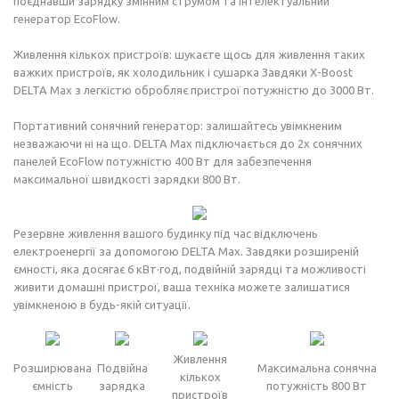
поєднавши зарядку змінним струмом та інтелектуальний
генератор EcoFlow.
Живлення кількох пристроїв: шукаєте щось для живлення таких
важких пристроїв, як холодильник і сушарка Завдяки X-Boost
DELTA Max з легкістю обробляє пристрої потужністю до 3000 Вт.
Портативний сонячний генератор: залишайтесь увімкненим
незважаючи ні на що. DELTA Max підключається до 2х сонячних
панелей EcoFlow потужністю 400 Вт для забезпечення
максимальної швидкості зарядки 800 Вт.
Резервне живлення вашого будинку під час відключень
електроенергії за допомогою DELTA Max. Завдяки розширеній
ємності, яка досягає 6 кВт·год, подвійній зарядці та можливості
живити домашні пристрої, ваша техніка можете залишатися
увімкненою в будь-якій ситуації.
Живлення
Розширювана
Подвійна
Максимальна сонячна
кількох
ємність
зарядка
потужність 800 Вт
пристроїв