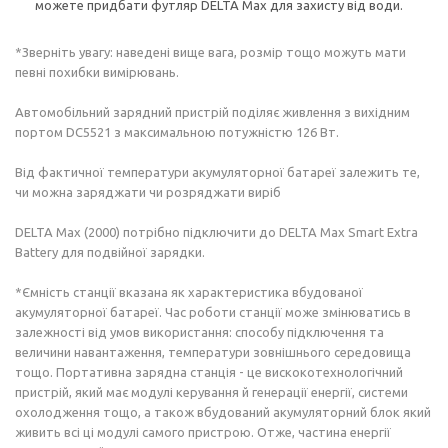
можете придбати футляр DELTA Max для захисту від води.
*Зверніть увагу: наведені вище вага, розмір тощо можуть мати
певні похибки вимірювань.
Автомобільний зарядний пристрій поділяє живлення з вихідним
портом DC5521 з максимальною потужністю 126 Вт.
Від фактичної температури акумуляторної батареї залежить те,
чи можна заряджати чи розряджати виріб
DELTA Max (2000) потрібно підключити до DELTA Max Smart Extra
Battery для подвійної зарядки.
*Ємність станції вказана як характеристика вбудованої
акумуляторної батареї. Час роботи станції може змінюватись в
залежності від умов використання: способу підключення та
величини навантаження, температури зовнішнього середовища
тощо. Портативна зарядна станція - це вискокотехнологічний
пристрій, який має модулі керування й генерації енергії, системи
охолодження тощо, а також вбудований акумуляторний блок який
живить всі ці модулі самого пристрою. Отже, частина енергії