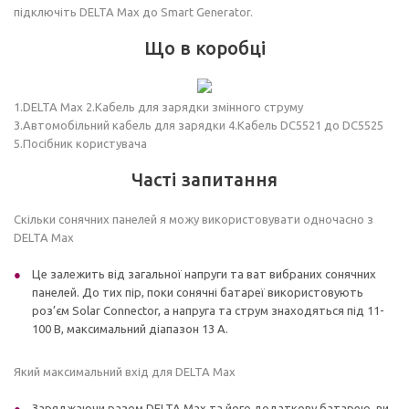
підключіть DELTA Max до Smart Generator.
Що в коробці
1.DELTA Max 2.Кабель для зарядки змінного струму
3.Автомобільний кабель для зарядки 4.Кабель DC5521 до DC5525
5.Посібник користувача
Часті запитання
Скільки сонячних панелей я можу використовувати одночасно з
DELTA Max
Це залежить від загальної напруги та ват вибраних сонячних
панелей. До тих пір, поки сонячні батареї використовують
роз’єм Solar Connector, а напруга та струм знаходяться під 11-
100 В, максимальний діапазон 13 А.
Який максимальний вхід для DELTA Max
Заряджаючи разом DELTA Max та його додаткову батарею, ви