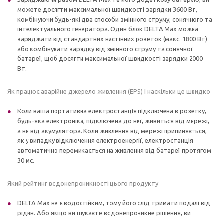
можете досягти максимальної швидкості зарядки 3600 Вт,
комбінуючи будь-які два способи змінного струму, сонячного та
інтелектуального генератора. Один блок DELTA Max можна
заряджати від стандартних настінних розеток (макс. 1800 Вт)
або комбінувати зарядку від змінного струму та сонячної
батареї, щоб досягти максимальної швидкості зарядки 2000
Вт.
Як працює аварійне джерело живлення (EPS) І наскільки це швидко
Коли ваша портативна електростанція підключена в розетку,
будь-яка електроніка, підключена до неї, живиться від мережі,
а не від акумулятора. Коли живлення від мережі припиняється,
як у випадку відключення електроенергії, електростанція
автоматично перемикається на живлення від батареї протягом
30 мс.
Який рейтинг водонепроникності цього продукту
DELTA Max не є водостійким, тому його слід тримати подалі від
рідин. Або якщо ви шукаєте водонепроникне рішення, ви