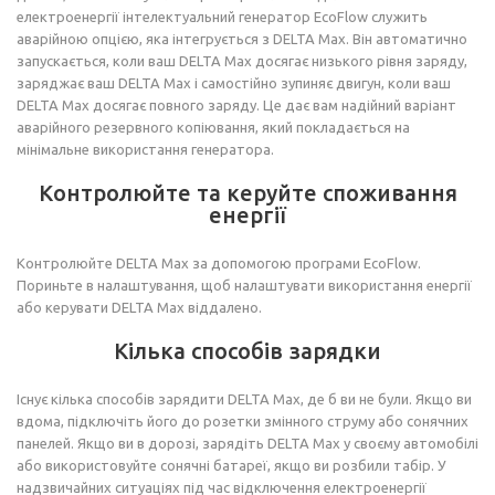
електроенергії інтелектуальний генератор EcoFlow служить
аварійною опцією, яка інтегрується з DELTA Max. Він автоматично
запускається, коли ваш DELTA Max досягає низького рівня заряду,
заряджає ваш DELTA Max і самостійно зупиняє двигун, коли ваш
DELTA Max досягає повного заряду. Це дає вам надійний варіант
аварійного резервного копіювання, який покладається на
мінімальне використання генератора.
Контролюйте та керуйте споживання
енергії
Контролюйте DELTA Max за допомогою програми EcoFlow.
Пориньте в налаштування, щоб налаштувати використання енергії
або керувати DELTA Max віддалено.
Кілька способів зарядки
Існує кілька способів зарядити DELTA Max, де б ви не були. Якщо ви
вдома, підключіть його до розетки змінного струму або сонячних
панелей. Якщо ви в дорозі, зарядіть DELTA Max у своєму автомобілі
або використовуйте сонячні батареї, якщо ви розбили табір. У
надзвичайних ситуаціях під час відключення електроенергії