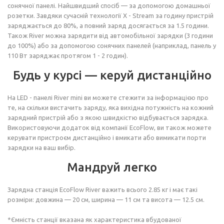
сонячної панелі. Найшвидший спосіб — за допомогою домашньої
розетки. Завдяки сучасній технології X - Stream за годину пристрій
заряджається до 80%, а повний заряд досягається за 1.5 години.
Також River можна зарядити від автомобільної зарядки (3 години
до 100%) або за допомогою сонячних панелей (наприклад, панель у
110 Вт заряджає протягом 1 - 2 годин).
Будь у курсі — керуй дистанційно
На LED - панелі River mini ви можете стежити за інформацією про
те, на скільки вистачить заряду, яка вихідна потужність на кожний
зарядний пристрій або з якою швидкістю відбувається зарядка.
Використовуючи додаток від компанії EcoFlow, ви також можете
керувати пристроєм дистанційно і вмикати або вимикати порти
зарядки на ваш вибір.
Мандруй легко
Зарядна станція EcoFlow River важить всього 2.85 кг і має такі
розміри: довжина — 20 см, ширина — 11 см та висота — 12.5 см.
*Ємність станції вказана як характеристика вбудованої