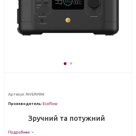
Артикул:
RIVERMINI
Производитель:
Ecoflow
Зручний та потужний
EcoFlow River mini — це портативний зарядний пристрій, що
Подробнее