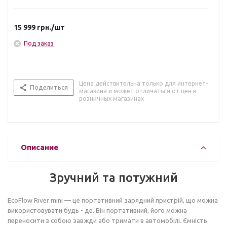
можна використовувати будь - де. Він портативний, його
можна переносити з собою завжди або тримати в
автомобілі. Ємність зарядної станції — 210 Вт⋅год. River mini
15 999
грн.
/шт
може живити 7 пристроїв одночасно.
Под заказ
Цена действительна только для интернет-
Поделиться
магазина и может отличаться от цен в
розничных магазинах
Описание
Зручний та потужний
EcoFlow River mini — це портативний зарядний пристрій, що можна
використовувати будь - де. Він портативний, його можна
переносити з собою завжди або тримати в автомобілі. Ємність