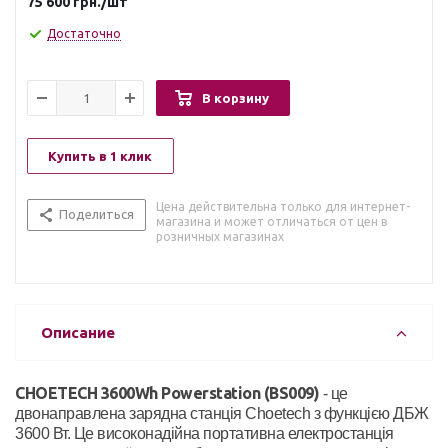
75 600
грн.
/шт
Достаточно
В корзину
Купить в 1 клик
Цена действительна только для интернет-
Поделиться
магазина и может отличаться от цен в
розничных магазинах
Описание
CHOETECH 36
00Wh Powerstation (BS009
)
- це
двонаправлена зарядна станція Choetech з функцією ДБЖ
3600 Вт. Це високонадійна портативна електростанція