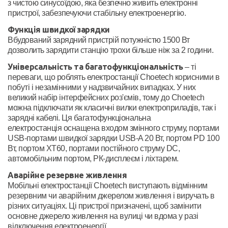
з чистою синусоїдою, яка безпечно живить електронні
пристрої, забезпечуючи стабільну електроенергію.
Функція швидкої зарядки
Вбудований зарядний пристрій потужністю 1500 Вт
дозволить зарядити станцію трохи більше ніж за 2 години.
Універсальність та багатофункціональність
– ті
переваги, що роблять електростанції Choetech корисними в
побуті і незамінними у надзвичайних випадках. У них
великий набір інтерфейсних роз'ємів, тому до Choetech
можна підключати як класичні вилки електроприладів, так і
зарядні кабелі. Ця багатофункціональна
електростанція оснащена входом змінного струму, портами
USB-портами швидкої зарядки USB-A 20 Вт, портом PD 100
Вт, портом XT60, портами постійного струму DC,
автомобільним портом, РК-дисплеєм і ліхтарем.
Аварійне резервне живлення
Мобільні електростанції Choetech виступають відмінним
резервним чи аварійним джерелом живлення і виручать в
різних ситуаціях. Ці пристрої призначені, щоб замінити
основне джерело живлення на вулиці чи вдома у разі
відключення електроенергії.