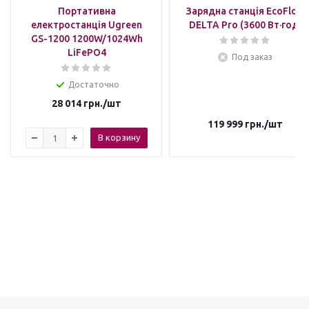
Портативна
Зарядна станція EcoFlow
електростанція Ugreen
DELTA Pro (3600 Вт·год)
GS-1200 1200W/1024Wh
LiFePO4
Под заказ
Достаточно
28 014
грн.
/шт
119 999
грн.
/шт
В корзину