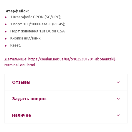
Інтерфейси:
1 інтерфейс GPON (SC/UPC);
1 порт 100/1000Base-T (RJ-45);
Порт живлення 12в DC хв 0.5А
Кнопка вкл/вимк;
Reset.
Детальніше: https://sealan.net.ua/ua/p1025381201-abonentskij-
terminal-onu.html
Отзывы
Задать вопрос
Наличие