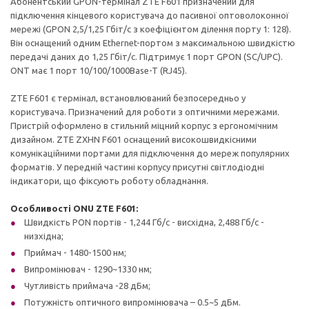
Абонентський GPON-термінал ZTE F601 призначений для
підключення кінцевого користувача до пасивної оптоволоконної
мережі (GPON 2,5/1,25 Гбіт/с з коефіцієнтом ділення порту 1: 128).
Він оснащений одним Ethernet-портом з максимальною швидкістю
передачі даних до 1,25 Гбіт/с. Підтримує 1 порт GPON (SC/UPC).
ONT має 1 порт 10/100/1000Base-T (RJ45).
ZTE F601 є термінал, встановлюваний безпосередньо у
користувача. Призначений для роботи з оптичними мережами.
Пристрій оформлено в стильний міцний корпус з ергономічним
дизайном. ZTE ZXHN F601 оснащений високошвидкісними
комунікаційними портами для підключення до мереж популярних
форматів. У передній частині корпусу присутні світлодіодні
індикатори, що фіксують роботу обладнання.
Особливості ONU ZTE F601:
Швидкість PON портів - 1,244 Гб/с - висхідна, 2,488 Гб/с -
низхідна;
Приймач - 1480-1500 нм;
Випромінювач - 1290~1330 нм;
Чутливість приймача -28 дБм;
Потужність оптичного випромінювача – 0.5~5 дБм.