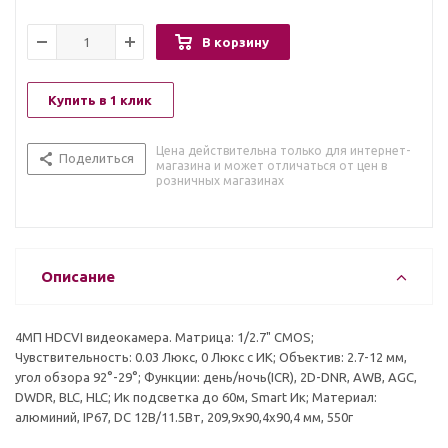
В корзину
Купить в 1 клик
Цена действительна только для интернет-
Поделиться
магазина и может отличаться от цен в
розничных магазинах
Описание
4МП HDCVI видеокамера. Матрица: 1/2.7" CMOS;
Чувствительность: 0.03 Люкс, 0 Люкс с ИК; Объектив: 2.7-12 мм,
угол обзора 92°-29°; Функции: день/ночь(ICR), 2D-DNR, AWB, AGC,
DWDR, BLC, HLC; Ик подсветка до 60м, Smart Ик; Материал:
алюминий, IP67, DC 12В/11.5Вт, 209,9x90,4x90,4 мм, 550г