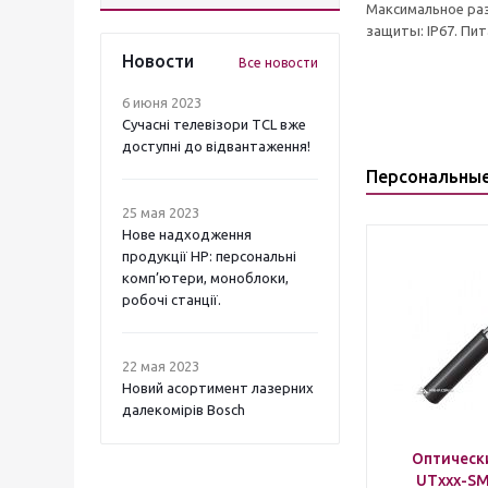
Максимальное разр
защиты: IP67. Пита
Новости
Все новости
6 июня 2023
Сучасні телевізори TCL вже
доступні до відвантаження!
Персональны
25 мая 2023
Нове надходження
продукції НР: персональні
комп’ютери, моноблоки,
робочі станції.
22 мая 2023
Новий асортимент лазерних
далекомірів Bosch
Оптическ
UTxxx-SM