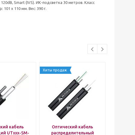
120dB, Smart (IVS). ИК-подсветка 30 метров. Класс
 101 х 110 мм. Вес: 390 г.
Хиты продаж
кий кабель
Оптический кабель
Оптич
ий UTxxx-SM-
распределительный
распр