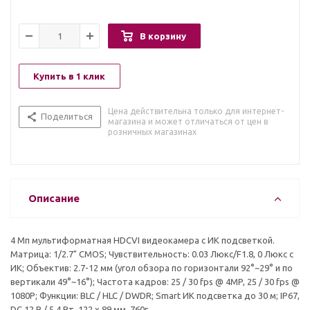
В корзину
Купить в 1 клик
Цена действительна только для интернет-
Поделиться
магазина и может отличаться от цен в
розничных магазинах
Описание
4 Мп мультиформатная HDCVI видеокамера с ИК подсветкой.
Матрица: 1/2.7" CMOS; Чувствительность: 0.03 Люкс/F1.8, 0 Люкс с
ИК; Объектив: 2.7-12 мм (угол обзора по горизонтали 92°~29° и по
вертикали 49°~16°); Частота кадров: 25 / 30 fps @ 4MP, 25 / 30 fps @
1080P; Функции: BLC / HLC / DWDR; Smart ИК подсветка до 30 м; IP67,
DC 12 В / 5.4 Вт, 122 x 89 мм, 760г