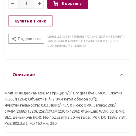
В корзину
Купить в 1 клик
Цена действительна только для интернет-
Поделиться
магазина и может отличаться от цен в
розничных магазинах
Описание
4 Mп IP видеокамера; Матрица: 1/3" Progressive CMOS; Сжатие:
H.265/H.264; Объектив: f=2.8мм (угол обзора 93°);
Чувствительность: 0.03 Люкс/F1.7, 0 Люкс с ИК; Запись: 20к/
с@4M(2688х1520), 25к/с@3M(2304х1296); Функции: WDR, 3D-DNR,
BLC, день/ночь (ICR), Ик-подсветка 30 метров, IP67, DC 12В/5.7 Вт,
PoE(802.3af), 70х163 мм, 220г