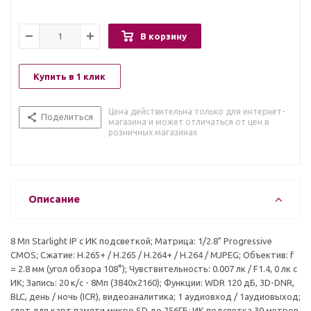
В корзину
Купить в 1 клик
Цена действительна только для интернет-
Поделиться
магазина и может отличаться от цен в
розничных магазинах
Описание
8 Mп Starlight IP с ИК подсветкой; Матрица: 1/2.8" Progressive
CMOS; Сжатие: H.265+ / H.265 / H.264+ / H.264 / MJPEG; Объектив: f
= 2.8 мм (угол обзора 108°); Чувствительность: 0.007 лк / F1.4, 0 лк с
ИК; Запись: 20 к/с - 8Мп (3840x2160); Функции: WDR 120 дБ, 3D-DNR,
BLC, день / ночь (ICR), видеоаналитика; 1 аудиовход / 1аудиовыход;
слот для карт памяти микро SD до 256ГБ; ИК подсветка 30 метров,