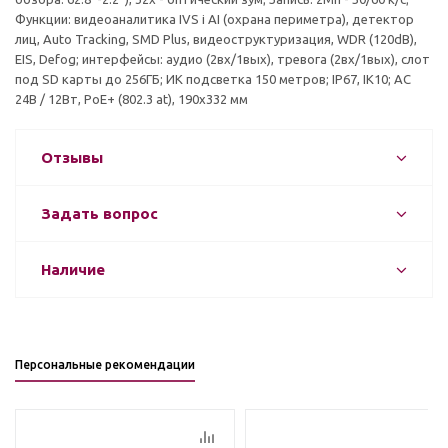
Функции: видеоаналитика IVS і AI (охрана периметра), детектор
лиц, Auto Tracking, SMD Plus, видеоструктуризация, WDR (120dB),
EIS, Defog; интерфейсы: аудио (2вх/1вых), тревога (2вх/1вых), слот
под SD карты до 256ГБ; ИК подсветка 150 метров; IP67, IK10; AC
24В / 12Вт, PoE+ (802.3 at), 190x332 мм
Отзывы
Задать вопрос
Наличие
Персональные рекомендации