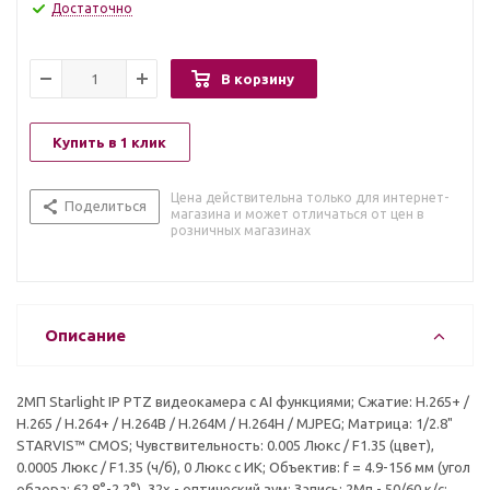
Достаточно
В корзину
Купить в 1 клик
Цена действительна только для интернет-
Поделиться
магазина и может отличаться от цен в
розничных магазинах
Описание
2МП Starlight IP PTZ видеокамера с AI функциями; Сжатие: H.265+ /
H.265 / H.264+ / H.264B / H.264M / H.264H / MJPEG; Матрица: 1/2.8"
STARVIS™ CMOS; Чувствительность: 0.005 Люкс / F1.35 (цвет),
0.0005 Люкс / F1.35 (ч/б), 0 Люкс с ИК; Объектив: f = 4.9-156 мм (угол
обзора: 62.8°-2.2°), 32x - оптический зум; Запись: 2Мп - 50/60 к/с;