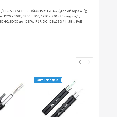
 / Н.265+ / MJPEG; Объектив: f=8 мм (угол обзора 43°);
: 1920 x 1080, 1280 x 960, 1280 x 720 - 25 кадров/с;
/SDHC/SDXC до 128Гб; IP67; DC 12В±25%/11.5Вт, PoE
Хиты продаж