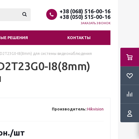
+38 (068) 516-00-16
+38 (050) 515-00-16
ЗАКАЗАТЬ ЗВОНОК
ЫЕ РЕШЕНИЯ
КОНТАКТЫ
-2CD2T23G0-I8(8mm) для системы видеонаблюдения
CD2T23G0-I8(8mm)
я
Производитель:
Hikvision
рн.
/шт