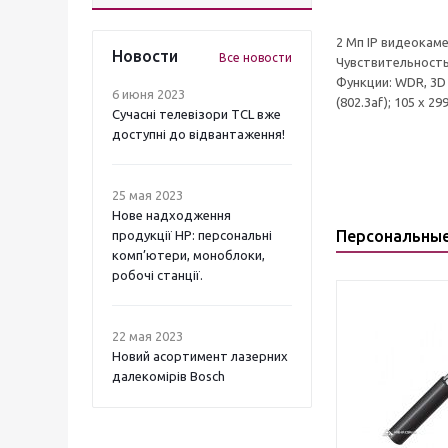
2 Мп IP видеокамер
Новости
Все новости
Чувствительность: 
Функции: WDR, 3D 
6 июня 2023
(802.3af); 105 х 29
Сучасні телевізори TCL вже
доступні до відвантаження!
25 мая 2023
Нове надходження
Персональны
продукції НР: персональні
комп’ютери, моноблоки,
робочі станції.
22 мая 2023
Новий асортимент лазерних
далекомірів Bosch