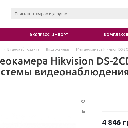
ЭКСПРЕСС-ИМПОРТ
КОМПЛЕКСН
г
-
Видеонаблюдение
-
Видеокамеры
-
IP-видеокамера Hikvision DS
деокамера Hikvision DS-2
истемы видеонаблюдени
4 846
г