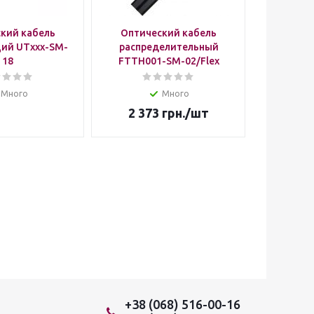
кий кабель
Оптический кабель
Оптич
ий UTxxx-SM-
распределительный
распр
18
FTTH001-SM-02/Flex
FTTH00
Много
Много
2 373
грн.
/шт
3 5
+38 (068) 516-00-16