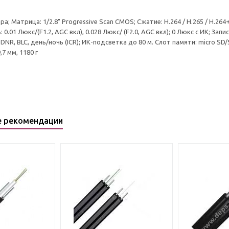
а; Матрица: 1/2.8" Progressive Scan CMOS; Сжатие: H.264 / Н.265 / H.264+
0.01 Люкс/(F1.2, AGC вкл), 0.028 Люкс/ (F2.0, AGC вкл); 0 Люкс с ИК; Запись
DNR, BLC, день/ночь (ICR); ИК-подсветка до 80 м. Слот памяти: micro SD
9,7 мм, 1180 г
е рекомендации