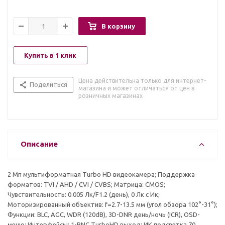
В корзину
Купить в 1 клик
Цена действительна только для интернет-
Поделиться
магазина и может отличаться от цен в
розничных магазинах
Описание
2 Мп мультиформатная Turbo HD видеокамера; Поддержка
форматов: TVI / AHD / CVI / CVBS; Матрица: CMOS;
Чувствительность: 0.005 Лк/F1.2 (день), 0 Лк c Ик;
Моторизированный объектив: f=2.7-13.5 мм (угол обзора 102°-31°);
Функции: BLC, AGC, WDR (120dB), 3D-DNR день/ночь (ICR), OSD-
меню; Интерфейсы: 1-BNC TurboHD выход; ИК подсветка 70